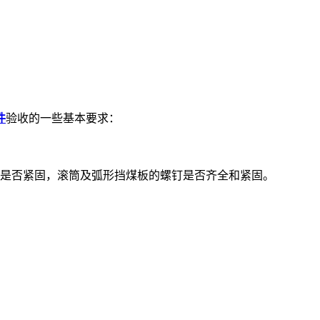
件
验收的一些基本要求：
栓是否紧固，滚筒及弧形挡煤板的螺钉是否齐全和紧固。