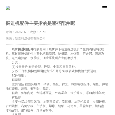
掘进机配件主要指的是哪些配件呢
时间：2020-11-13
次数：2020
来源：新泰科煤机电有限公司
煤矿
掘进机配件
指的是用于煤矿井下巷道掘进机所产生的消耗件的统
称。煤矿掘进机配件主要包括截割部、铲板部、本体部、行走部、液压系
统、电气电控部、水系统、润滑系统所产生的磨损件。
分类：
(1)按重量分:有特轻型、轻型、中型和重型四种。
(2)按工作机构切割煤岩的方式不同分为:纵轴式和横轴式掘进机。
配件明细：
截割部
主要包括:截割头组件、销轴、挡板、衬套、截割电机组件、螺栓、伸缩
油缸盖板、压盖、截割头、截齿、
截齿、伸缩内筒、刮泥环压盖、外喷雾座、保护筒座、浮动密封座等;
铲板部
主要包括:左驱动装置、右驱动装置、联接板、从动轮装置、左侧铲板、
右后镜板、右侧铲板、主铲板、螺母、销轴、马达座、星轮组件、旋转盘、
浮动密封、星轮组件、浮动密封等;
本体部