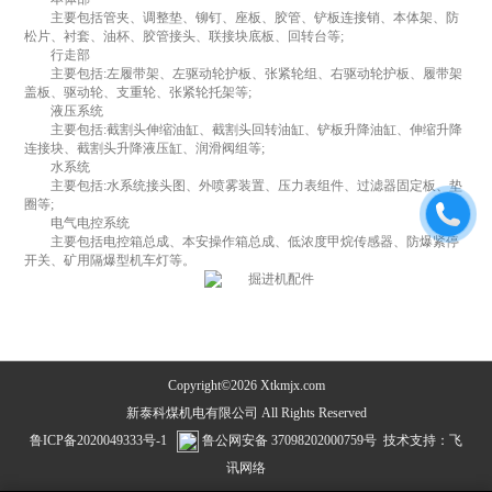
主要包括管夹、调整垫、铆钉、座板、胶管、铲板连接销、本体架、防
松片、衬套、油杯、胶管接头、联接块底板、回转台等;
行走部
主要包括:左履带架、左驱动轮护板、张紧轮组、右驱动轮护板、履带架
盖板、驱动轮、支重轮、张紧轮托架等;
液压系统
主要包括:截割头伸缩油缸、截割头回转油缸、铲板升降油缸、伸缩升降
连接块、截割头升降液压缸、润滑阀组等;
水系统
主要包括:水系统接头图、外喷雾装置、压力表组件、过滤器固定板、垫
圈等;
电气电控系统
主要包括电控箱总成、本安操作箱总成、低浓度甲烷传感器、防爆紧停
开关、矿用隔爆型机车灯等。
Copyright©2026 Xtkmjx.com
新泰科煤机电有限公司 All Rights Reserved
鲁ICP备2020049333号-1
鲁公网安备 37098202000759号
技术支持：
飞
讯网络