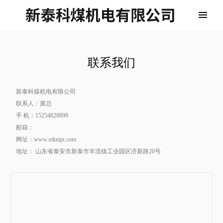
联系我们
新泰科煤机电有限公司
联系人：冀总
手 机：15254828899
邮箱：
网址：www.xtkmjx.com
地址： 山东省泰安市新泰市羊流镇工业园区济新路20号