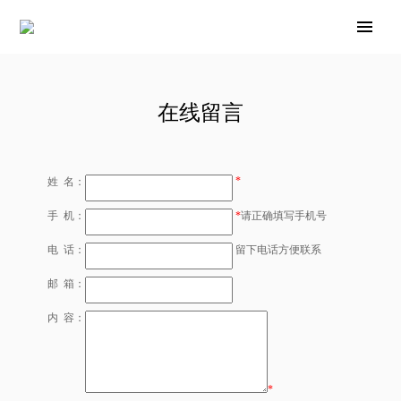
在线留言
*
姓 名：
手 机：
*
请正确填写手机号
电 话：
留下电话方便联系
邮 箱：
内 容：
*