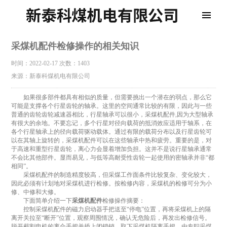
采煤机配件检修操作的相关知识
时间：2022-02-17
次数：1403
来源：新泰科煤机电有限公司
如果很多部件都具有相似的质量，但需要挑出一个潜在的弱点，那么它
可能是支撑各个行星齿轮的轴承。这里的空间通常比较的有限，因此与一些
普通的齿轮齿轮减速器相比，行星轴承可以很小，采煤机配件,因为大型轴承
有很大的余地。不要忘记，多个行星对径向载荷的抵消效应适用于轴系，在
各个行星轴承上的径向载荷驱动载体。通过有限的载荷分布以及行星齿轮可
以在其轴上旋转的，采煤机配件可以在这些轴承中热和疲劳。重要的是，对
于高速和重型行星齿轮，离心力会显着增加负担。这并不是说行星轴承通常
不会比其他部件。显而易见，与低等高耐受性齿轮一起使用的密轴承并非“都
相同”。
采煤机配件的制造精度较高，但采煤工作面条件比较复杂、变化较大，
因此必须有计划地对采煤机进行检修。按检修内容，采煤机的检修可分为小
修、中修和大修。
下面简单介绍一下
采煤机配件
检修操作摘要：
控制采煤机配件的磁力启动器手把送至“停电”位置，再将采煤机上的隔
离开关拉至“断开”位置，观察周围情况，确认无危险后，再发出检修信号。
脱开截割电机的离合手把并插上闭锁销，取下采煤机隔离手把，由专职采煤