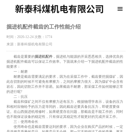
掘进机配件截齿的工作性能介绍
时间：2020-12-24
次数：1774
来源：新泰科煤机电有限公司
截齿是重要的
掘进机配件
，掘进机与能源的开采悉悉相关，选择优良的
掘进机配件截齿可以保证工作效率。下面就来介绍一下掘进机配件截齿的性
能要求：
一：耐磨
耐磨是截齿需要满足的要求，因为在采煤工作中，截齿要挖掘煤矿，因
此在切割的时候不可避免有摩擦力，之间的摩擦力很大，因为煤矿中会含有
岩石，因此切割工作并不容易。如果截齿不耐磨，那采煤工作如何能够正常
的进行呢?
二：抗压
截齿和煤矿之间不仅有摩擦力还有压力，根据物理学表示，设备的压力
和相对应物给予的压力是等同的，因此截齿还要具备抗压力，即硬度要保
证。在山西掘进机维修时，如果硬度存在问题，那截齿是不能工作的，同时
也不能保证设备的稳定性，只有保证其稳定性才能更好的完成开采工作。
三：使用寿命长
使用寿命也是截齿需要达到的要求，因为企业在购买产品的时候，一定
是选择高质量的产品，如果产品不合格，那一定不能保证工作的质量，更不