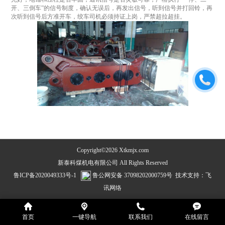
开、三倒车”的信号制度，确认无误后，再发出信号，听到信号并打回铃，再
次听到信号后方准开车，绞车司机必须持证上岗，严禁超拉超挂。
Copyright©2026 Xtkmjx.com
新泰科煤机电有限公司 All Rights Reserved
鲁ICP备2020049333号-1
鲁公网安备 37098202000759号
技术支持：
飞
讯网络
首页
一键导航
联系我们
在线留言