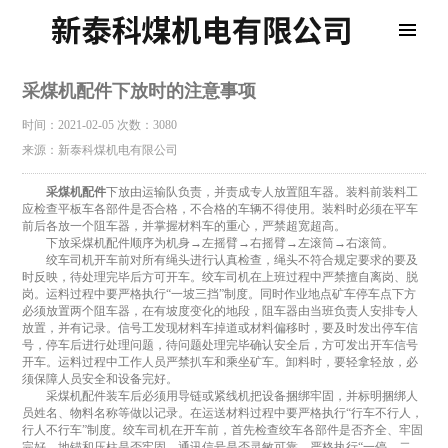
采煤机配件下放时的注意事项
时间：2021-02-05
次数：3080
来源：新泰科煤机电有限公司
采煤机配件
下放由运输队负责，并责成专人放置阻车器。装料前装料工
应检查平板车各部件是否合格，不合格的车辆不得使用。装料时必须在平车
前后各放一个阻车器，并掌握材料车的重心，严禁超宽超高。
下放采煤机配件顺序为机身→左摇臂→右摇臂→左滚筒→右滚筒。
绞车司机开车前对所有绳头进行认真检查，绳头不符合规定要求的要及
时反映，待处理完毕后方可开车。绞车司机在上班过程中严禁擅自离岗、脱
岗。运料过程中要严格执行“一坡三挡”制度。同时作业地点矿车停车点下方
必须放置两个阻车器，在有坡度变化的地段，阻车器由当班负责人安排专人
放置，并有记录。信号工发现材料车掉道或材料偏移时，要及时发出停车信
号，停车后进行处理问题，待问题处理完毕确认安全后，方可发出开车信号
开车。运料过程中工作人员严禁扒车和乘坐矿车。卸料时，要轻拿轻放，必
须保障人员安全和设备完好。
采煤机配件装车后必须用导链或紧线机把设备捆绑牢固，并标明捆绑人
员姓名、物料名称等做以记录。在运送材料过程中要严格执行“行车不行人，
行人不行车”制度。绞车司机在开车前，首先检查绞车各部件是否齐全、牢固
完好，地锚和压柱是否牢固，通讯信号是否灵敏可靠，严格执行“一停、二