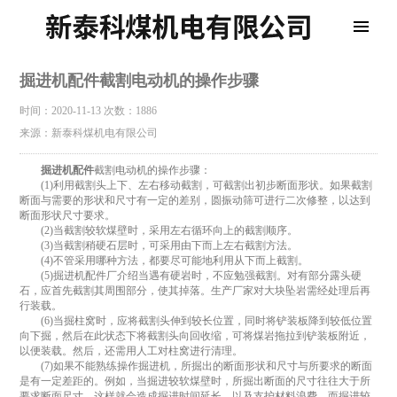
掘进机配件截割电动机的操作步骤
时间：2020-11-13
次数：1886
来源：新泰科煤机电有限公司
掘进机配件
截割电动机的操作步骤：
(1)利用截割头上下、左右移动截割，可截割出初步断面形状。如果截割
断面与需要的形状和尺寸有一定的差别，圆振动筛可进行二次修整，以达到
断面形状尺寸要求。
(2)当截割较软煤壁时，采用左右循环向上的截割顺序。
(3)当截割稍硬石层时，可采用由下而上左右截割方法。
(4)不管采用哪种方法，都要尽可能地利用从下而上截割。
(5)掘进机配件厂介绍当遇有硬岩时，不应勉强截割。对有部分露头硬
石，应首先截割其周围部分，使其掉落。生产厂家对大块坠岩需经处理后再
行装载。
(6)当掘柱窝时，应将截割头伸到较长位置，同时将铲装板降到较低位置
向下掘，然后在此状态下将截割头向回收缩，可将煤岩拖拉到铲装板附近，
以便装载。然后，还需用人工对柱窝进行清理。
(7)如果不能熟练操作掘进机，所掘出的断面形状和尺寸与所要求的断面
是有一定差距的。例如，当掘进较软煤壁时，所掘出断面的尺寸往往大于所
要求断面尺寸，这样就会造成掘进时间延长，以及支护材料浪费。而掘进较