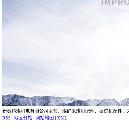
新泰科煤机电有限公司主营：煤矿采煤机配件、掘进机配件、
RSS
|
地区分站
|
网站地图
|
XML