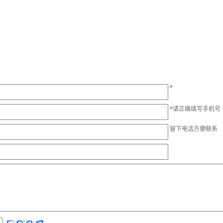
*
*
请正确填写手机号
留下电话方便联系